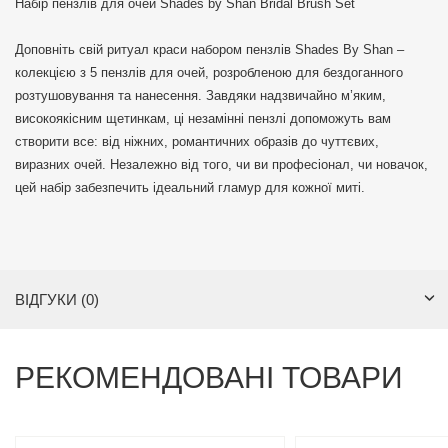
Набір пензлів для очей Shades by Shan Bridal Brush Set
Доповніть свій ритуал краси набором пензлів Shades By Shan –
колекцією з 5 пензлів для очей, розробленою для бездоганного
розтушовування та нанесення. Завдяки надзвичайно м’яким,
високоякісним щетинкам, ці незамінні пензлі допоможуть вам
створити все: від ніжних, романтичних образів до чуттєвих,
виразних очей. Незалежно від того, чи ви професіонал, чи новачок,
цей набір забезпечить ідеальний гламур для кожної миті.
ВІДГУКИ (0)
РЕКОМЕНДОВАНІ ТОВАРИ