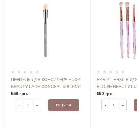
ПЕНЗЕЛЬ ДЛЯ КОНСИЛЕРА HUDA
НАБІР ПЕНЗЛІВ ДЛ
BEAUTY FACE CONCEAL & BLEND
ELOISE BEAUTY L
BRUSH
550 грн.
SHADOW BRUSH S
650 грн.
-
+
КУПИТИ
-
+