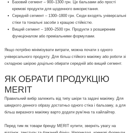
Базовий сегмент – 900–1300 грн. Це бальзами або прості
кремові продукти для щоденного використання.
Середній сегмент – 1300–1800 грн. Сюди входять універсальні
стіки та тональні засоби з кращою стійкістю.
Вищий сегмент – 1800–2500 грн. Продукти з розширеним
функціоналом або преміальними формулами.
Якщо потрібно мінімізувати витрати, можна почати з одного
універсального продукту. Для більш стійкого макіяжу або роботи зі
складною шкірою доцільно обирати середній або вищий сегмент.
ЯК ОБРАТИ ПРОДУКЦІЮ
MERIT
Правильний вибір залежить від типу шкіри та задачі макіяжу. Для
швидкого денного образу достатньо одного стіка і бальзаму, а для
більш виразного макіяжу варто додати рум’яна та хайлайтер.
Перед тим як товари бренду MERIT купити, зверніть увагу на
відтінок, текстуру та бажаний фініш. Наприклад, кремові формули