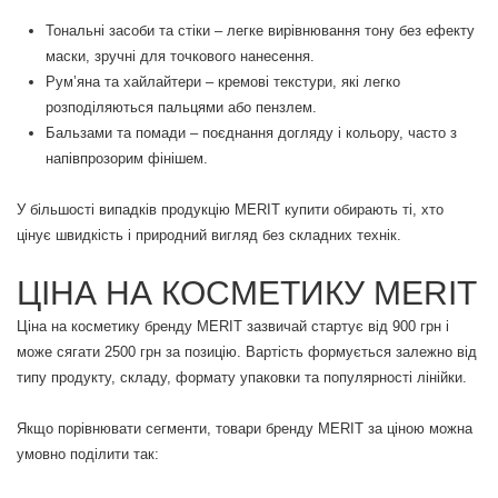
Тональні засоби та стіки – легке вирівнювання тону без ефекту
маски, зручні для точкового нанесення.
Рум’яна та хайлайтери – кремові текстури, які легко
розподіляються пальцями або пензлем.
Бальзами та помади – поєднання догляду і кольору, часто з
напівпрозорим фінішем.
У більшості випадків продукцію MERIT купити обирають ті, хто
цінує швидкість і природний вигляд без складних технік.
ЦІНА НА КОСМЕТИКУ MERIT
Ціна на косметику бренду MERIT зазвичай стартує від 900 грн і
може сягати 2500 грн за позицію. Вартість формується залежно від
типу продукту, складу, формату упаковки та популярності лінійки.
Якщо порівнювати сегменти, товари бренду MERIT за ціною можна
умовно поділити так: