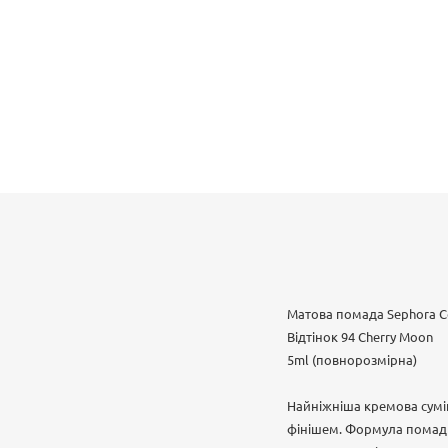
Матова помада Sephora Col
Відтінок 94 Cherry Moon
5ml (повнорозмірна)
Найніжніша кремова сумі
фінішем. Формула помади 