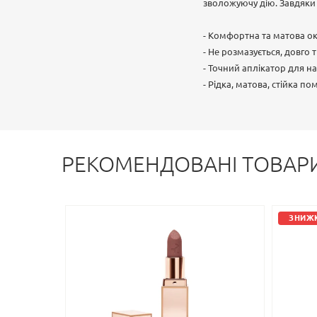
зволожуючу дію. Завдяки 
- Комфортна та матова о
- Не розмазується, довго 
- Точний аплікатор для н
- Рідка, матова, стійка п
РЕКОМЕНДОВАНІ ТОВАР
ЗНИЖК