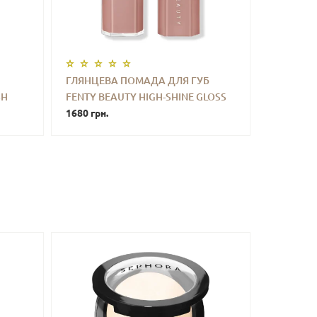
ГЛЯНЦЕВА ПОМАДА ДЛЯ ГУБ
SH
FENTY BEAUTY HIGH-SHINE GLOSS
ТИ
-
+
КУПИТИ
QUID
STICK (BLAZ'D DONUT 01) 3.6 G
1680 грн.
L
ЗНИЖКА