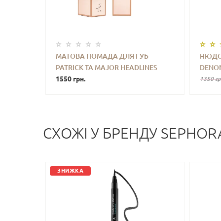
МАТОВА ПОМАДА ДЛЯ ГУБ
НЮДО
PATRICK TA MAJOR HEADLINES
DENON
-
+
КУПИТИ
-
MATTE SUEDE LIPSTICK
1550 грн.
(20.5P
1350 гр
(SEDUCTIVE) 4 G
СХОЖI У БРЕНДУ SEPHOR
ЗНИЖКА