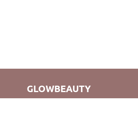
GLOWBEAUTY
GlowBeauty - це не просто зручний шопінг, а й відкриття
для вас абсолютно нового світу б'юті-продуктів. Ми
прагнемо не тільки створення прекрасних покупок, але
й того, щоб повертаючись до нас, ви відчували радість
від нашого обслуговування та продуктів. Вдалих