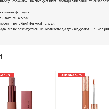
цьому незважаючи на високу стійкість помади губи залишаться зволоже
ксамитова формула.
тримається на губах.
анесення потрібної кількості помади.
омада, яка не розмазується і не розтікається, а губи відчувають неймовір
И
А 10 %
ЗНИЖКА 50 %