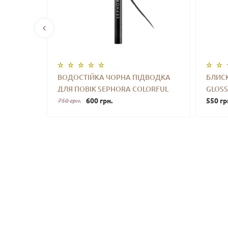
А З
ВОДОСТІЙКА ЧОРНА ПІДВОДКА
БЛИСК
КРИТТЯМ
ДЛЯ ПОВІК SEPHORA COLORFUL
GLOSS
УПИТИ
-
+
КУПИТИ
-
ULTI-
WINK-IT FELT LINER WATERPROOF
600 грн.
550 гр
750 грн.
WDER
(01 LITTLE BLACK DRESS) 0.55 ML
G