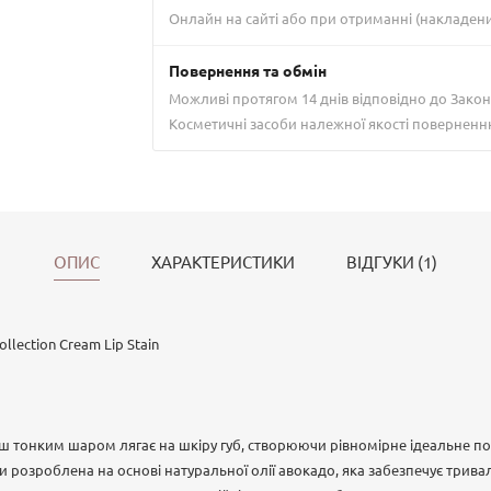
Онлайн на сайті або при отриманні (накладен
Повернення та обмін
Можливі протягом 14 днів відповідно до Закон
Косметичні засоби належної якості поверненн
ОПИС
ХАРАКТЕРИСТИКИ
ВІДГУКИ (1)
lection Cream Lip Stain
ш тонким шаром лягає на шкіру губ, створюючи рівномірне ідеальне п
розроблена на основі натуральної олії авокадо, яка забезпечує трива