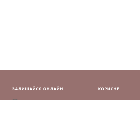
ЗАЛИШАЙСЯ ОНЛАЙН
КОРИСНЕ
Як зробити замовле
Instagram
Зворотній зв’язок
Оплата і доставка
Повернення і обмін