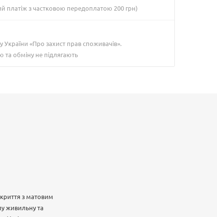
ий платіж з частковою передоплатою 200 грн)
у України «Про захист прав споживачів».
ю та обміну не підлягають
окриття з матовим
лу живильну та