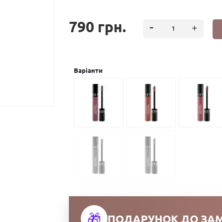
790 грн.
Варiанти
🎁
ПОДАРУНОК ДО ЗА