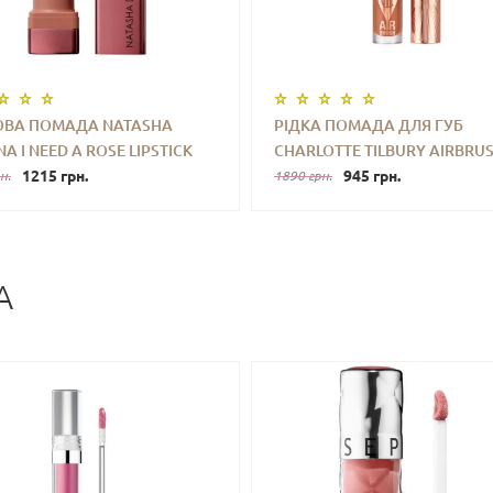
ВА ПОМАДА NATASHA
РІДКА ПОМАДА ДЛЯ ГУБ
A I NEED A ROSE LIPSTICK
CHARLOTTE TILBURY AIRBRU
+
КУПИТИ
-
+
КУПИ
 DAPHNE) 3.5 G
1215 грн.
FLAWLESS MATTE LIP BLUR LI
945 грн.
н.
1890 грн.
LIPSTICK (HONEY BLUR) 6.8 M
A