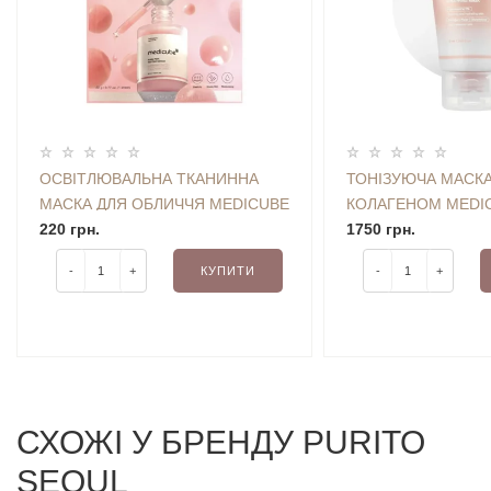
ОСВІТЛЮВАЛЬНА ТКАНИННА
ТОНІЗУЮЧА МАСКА
МАСКА ДЛЯ ОБЛИЧЧЯ MEDICUBE
КОЛАГЕНОМ MEDI
PDRN PINK VITA COATING MASK
220 грн.
COLLAGEN MILK T
1750 грн.
(22 G)
WRAPPING MASK 7
-
+
КУПИТИ
-
+
СХОЖI У БРЕНДУ PURITO
SEOUL