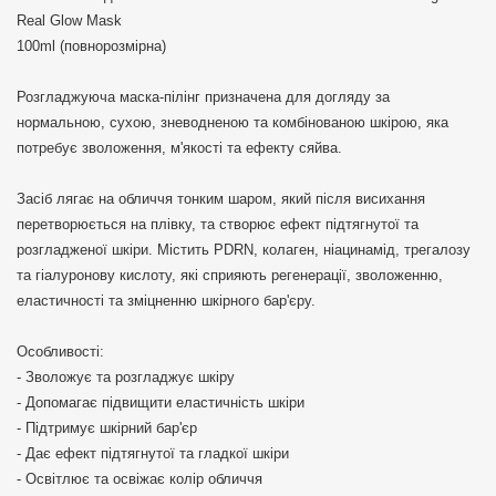
Real Glow Mask
100ml (повнорозмірна)
Розгладжуюча маска-пілінг призначена для догляду за
нормальною, сухою, зневодненою та комбінованою шкірою, яка
потребує зволоження, м'якості та ефекту сяйва.
Засіб лягає на обличчя тонким шаром, який після висихання
перетворюється на плівку, та створює ефект підтягнутої та
розгладженої шкіри. Містить PDRN, колаген, ніацинамід, трегалозу
та гіалуронову кислоту, які сприяють регенерації, зволоженню,
еластичності та зміцненню шкірного бар'єру.
Особливості:
- Зволожує та розгладжує шкіру
- Допомагає підвищити еластичність шкіри
- Підтримує шкірний бар'єр
- Дає ефект підтягнутої та гладкої шкіри
- Освітлює та освіжає колір обличчя