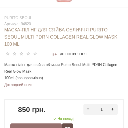
PURITO SEOUL
Артикул:
94820
МАСКА-ПІЛІНГ ДЛЯ СЯЙВА ОБЛИЧЧЯ PURITO
SEOUL MULTI PDRN COLLAGEN REAL GLOW MASK
100 ML
ДО ПОРІВНЯННЯ
Маска-пілінг для сяйва обличчя Purito Seoul Multi PDRN Collagen
Real Glow Mask
100ml (повнорозмірна)
Докладний опис
Розгладжуюча маска-пілінг призначена для догляду за
нормальною, сухою, зневодненою та комбінованою шкірою, яка
потребує зволоження, м'якості та ефекту сяйва.
850 грн.
Засіб лягає на обличчя тонким шаром, який після висихання
На складі
перетворюється на плівку, та створює ефект підтягнутої та