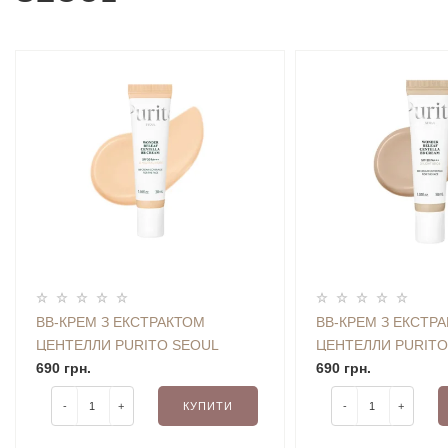
BB-КРЕМ З ЕКСТРАКТОМ
BB-КРЕМ З ЕКСТР
ЦЕНТЕЛЛИ PURITO SEOUL
ЦЕНТЕЛЛИ PURITO
WONDER RELEAF CENTELLA BB
690 грн.
WONDER RELEAF C
690 грн.
CREAM (13 NEUTRAL IVORY) 30
CREAM (21 LIGHT B
-
+
КУПИТИ
-
+
ML