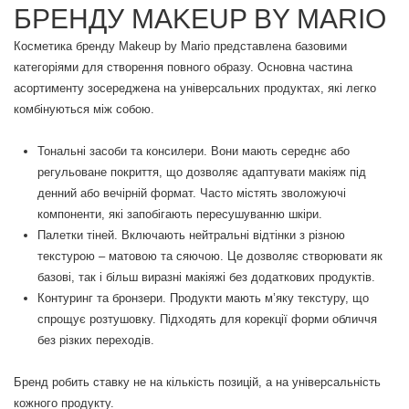
БРЕНДУ MAKEUP BY MARIO
Косметика бренду Makeup by Mario представлена базовими
категоріями для створення повного образу. Основна частина
асортименту зосереджена на універсальних продуктах, які легко
комбінуються між собою.
Тональні засоби та консилери. Вони мають середнє або
регульоване покриття, що дозволяє адаптувати макіяж під
денний або вечірній формат. Часто містять зволожуючі
компоненти, які запобігають пересушуванню шкіри.
Палетки тіней. Включають нейтральні відтінки з різною
текстурою – матовою та сяючою. Це дозволяє створювати як
базові, так і більш виразні макіяжі без додаткових продуктів.
Контуринг та бронзери. Продукти мають м’яку текстуру, що
спрощує розтушовку. Підходять для корекції форми обличчя
без різких переходів.
Бренд робить ставку не на кількість позицій, а на універсальність
кожного продукту.