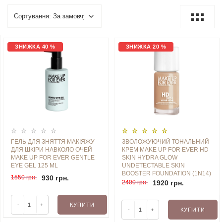
ЗНИЖКА 40 %
ЗНИЖКА 20 %
ГЕЛЬ ДЛЯ ЗНЯТТЯ МАКІЯЖУ
ЗВОЛОЖУЮЧИЙ ТОНАЛЬНИЙ
ДЛЯ ШКІРИ НАВКОЛО ОЧЕЙ
КРЕМ MAKE UP FOR EVER HD
MAKE UP FOR EVER GENTLE
SKIN HYDRA GLOW
EYE GEL 125 ML
UNDETECTABLE SKIN
BOOSTER FOUNDATION (1N14)
1550 грн.
930 грн.
30 ML
2400 грн.
1920 грн.
-
+
КУПИТИ
-
+
КУПИТИ