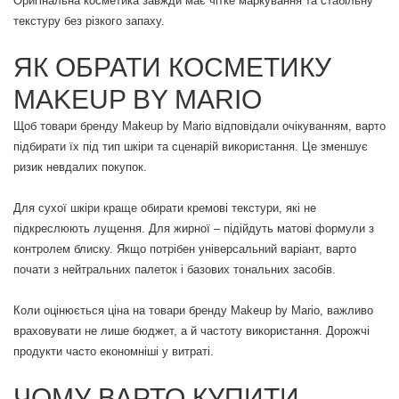
Оригінальна косметика завжди має чітке маркування та стабільну
текстуру без різкого запаху.
ЯК ОБРАТИ КОСМЕТИКУ
MAKEUP BY MARIO
Щоб товари бренду Makeup by Mario відповідали очікуванням, варто
підбирати їх під тип шкіри та сценарій використання. Це зменшує
ризик невдалих покупок.
Для сухої шкіри краще обирати кремові текстури, які не
підкреслюють лущення. Для жирної – підійдуть матові формули з
контролем блиску. Якщо потрібен універсальний варіант, варто
почати з нейтральних палеток і базових тональних засобів.
Коли оцінюється ціна на товари бренду Makeup by Mario, важливо
враховувати не лише бюджет, а й частоту використання. Дорожчі
продукти часто економніші у витраті.
ЧОМУ ВАРТО КУПИТИ