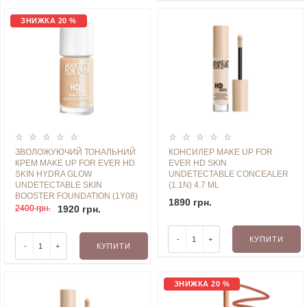
ЗНИЖКА 20 %
ЗВОЛОЖУЮЧИЙ ТОНАЛЬНИЙ
КОНСИЛЕР MAKE UP FOR
КРЕМ MAKE UP FOR EVER HD
EVER HD SKIN
SKIN HYDRA GLOW
UNDETECTABLE CONCEALER
UNDETECTABLE SKIN
(1.1N) 4.7 ML
BOOSTER FOUNDATION (1Y08)
1890 грн.
30 ML
2400 грн.
1920 грн.
-
+
КУПИТИ
-
+
КУПИТИ
ЗНИЖКА 20 %