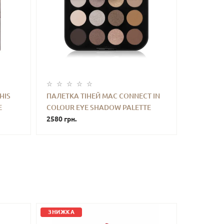
HIS
ПАЛЕТКА ТІНЕЙ MAC CONNECT IN
E
COLOUR EYE SHADOW PALETTE
ТИ
-
+
КУПИТИ
(UNFILTERED NUDES) 12.2 G
2580 грн.
ЗНИЖКА