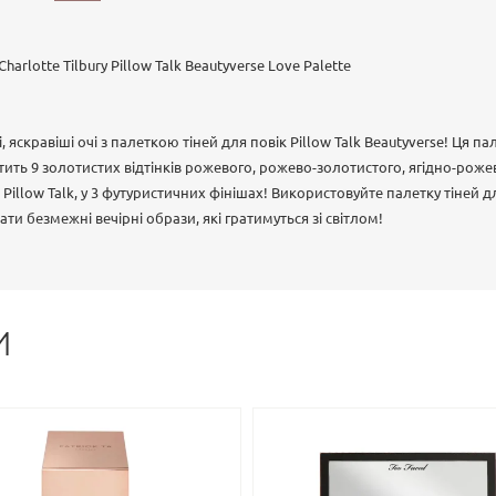
harlotte Tilbury Pillow Talk Beautyverse Love Palette
 яскравіші очі з палеткою тіней для повік Pillow Talk Beautyverse! Ця пал
тить 9 золотистих відтінків рожевого, рожево-золотистого, ягідно-рож
illow Talk, у 3 футуристичних фінішах! Використовуйте палетку тіней для
ти безмежні вечірні образи, які гратимуться зі світлом!
И