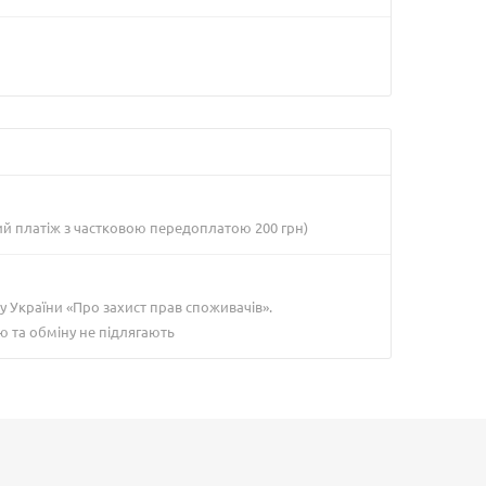
ий платіж з частковою передоплатою 200 грн)
у України «Про захист прав споживачів».
ю та обміну не підлягають