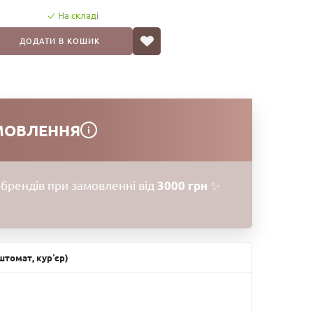
На складі
ДОДАТИ В КОШИК
МОВЛЕННЯ
i
брендів при замовленні від
3000 грн
✨
томат, курʼєр)