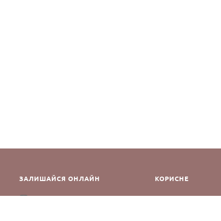
ЗАЛИШАЙСЯ ОНЛАЙН
КОРИСНЕ
Як зробити замовле
Instagram
Зворотній зв’язок