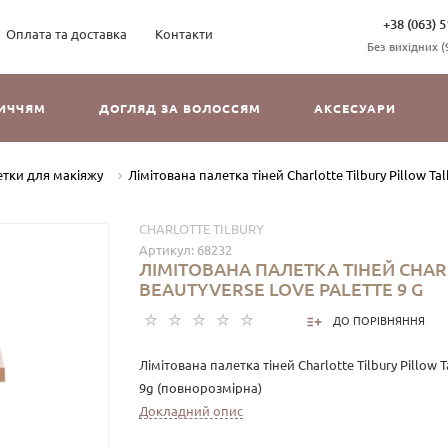
+38 (063) 5
Оплата та доставка
Контакти
Без вихідних (9
ЛИЧЧЯМ
ДОГЛЯД ЗА ВОЛОССЯМ
АКСЕСУАРИ
тки для макіяжу
Лімітована палетка тіней Charlotte Tilbury Pillow Tal
CHARLOTTE TILBURY
Артикул:
68232
ЛІМІТОВАНА ПАЛЕТКА ТІНЕЙ CHARL
BEAUTYVERSE LOVE PALETTE 9 G
ДО ПОРІВНЯННЯ
Лімітована палетка тіней Charlotte Tilbury Pillow T
9g (повнорозмірна)
Докладний опис