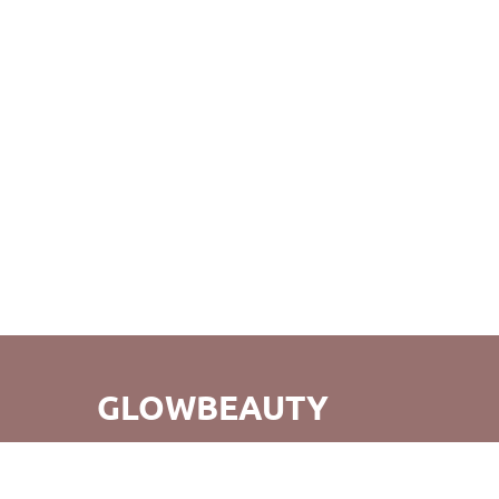
GLOWBEAUTY
GlowBeauty - це не просто зручний шопінг, а й відкриття
для вас абсолютно нового світу б'юті-продуктів. Ми