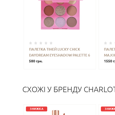
ПАЛЕТКА ТІНЕЙ LUCKY CHICK
ПАЛЕТ
DAYDREAM EYESHADOW PALETTE 6
MAJOR
-
+
КУПИТИ
-
G
580 грн.
POWDE
1550 г
ON RED
СХОЖI У БРЕНДУ CHARLOT
ЗНИЖКА
ЗНИЖ