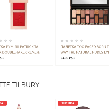
КА РУМʼЯН PATRICK TA
ПАЛЕТКА TOO FACED BORN T
 DOUBLE-TAKE CREME &
WAY THE NATURAL NUDES EY
+
КУПИТИ
-
+
КУПИ
R BLUSH DUO (SHE LEFT ME
рн.
SHADOW PALETTE
2450 грн.
) 4.2 G MINI
TE TILBURY
КА
ЗНИЖКА