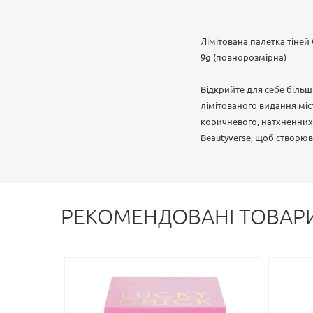
Лімітована палетка тіней C
9g (повнорозмірна)
Відкрийте для себе більші,
лімітованого видання міс
коричневого, натхненних P
Beautyverse, щоб створюва
РЕКОМЕНДОВАНІ ТОВАР