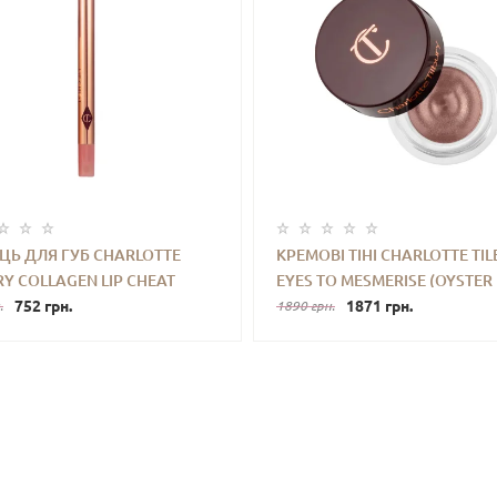
ЦЬ ДЛЯ ГУБ CHARLOTTE
КРЕМОВІ ТІНІ CHARLOTTE TI
RY COLLAGEN LIP CHEAT
EYES TO MESMERISE (OYSTER
+
КУПИТИ
-
+
КУПИ
W TALK) 0.8 G MINI (З
752 грн.
PEARL) 7 ML
1871 грн.
.
1890 грн.
У, БЕЗ УП.)