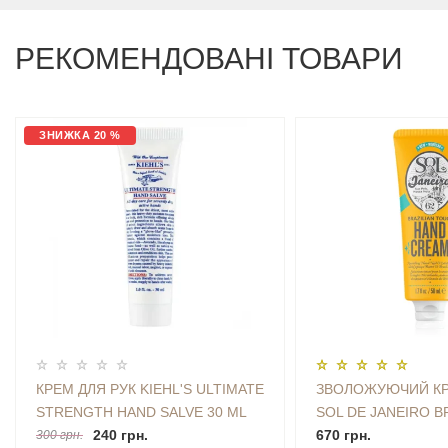
РЕКОМЕНДОВАНІ ТОВАРИ
ЗНИЖКА 20 %
КРЕМ ДЛЯ РУК KIEHL'S ULTIMATE
ЗВОЛОЖУЮЧИЙ КР
STRENGTH HAND SALVE 30 ML
SOL DE JANEIRO B
MINI
240 грн.
TOUCH HAND CREAM
670 грн.
300 грн.