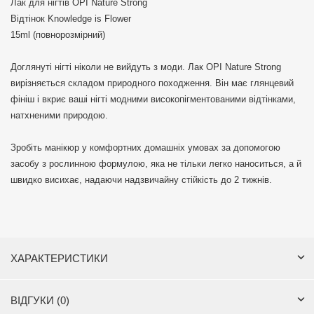
Лак для нігтів OPI Nature Strong
Відтінок Knowledge is Flower
15ml (повнорозмірний)
Доглянуті нігті ніколи не вийдуть з моди. Лак OPI Nature Strong
вирізняється складом природного походження. Він має глянцевий
фініш і вкриє ваші нігті модними високопігментованими відтінками,
натхненими природою.
Зробіть манікюр у комфортних домашніх умовах за допомогою
засобу з рослинною формулою, яка не тільки легко наноситься, а й
швидко висихає, надаючи надзвичайну стійкість до 2 тижнів.
ХАРАКТЕРИСТИКИ
ВІДГУКИ (0)