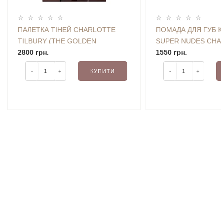
ПАЛЕТКА ТІНЕЙ CHARLOTTE
ПОМАДА ДЛЯ ГУБ К
TILBURY (THE GOLDEN
SUPER NUDES CH
GODDESS) 5.2 G
2800 грн.
TILBURY (CATWALK
1550 грн.
-
+
КУПИТИ
-
+