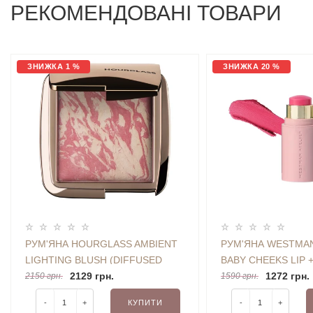
РЕКОМЕНДОВАНІ ТОВАРИ
ЗНИЖКА 1 %
ЗНИЖКА 20 %
РУМ'ЯНА HOURGLASS AMBIENT
РУМ'ЯНА WESTMAN
LIGHTING BLUSH (DIFFUSED
BABY CHEEKS LIP 
HEAT) 4.2 G
2129 грн.
CREAM BLUSH STI
1272 грн.
2150 грн.
1590 грн.
2.5 G (БЕЗ КОРОБО
-
+
КУПИТИ
-
+
НАБОРУ)