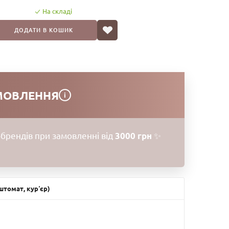
го щоденного догляду. Часті перепади температур,
На складі
, можуть з'явитися тріщинки.
ДОДАТИ В КОШИК
я губ Collagen Lip Bath із божественним складом в одній
МОВЛЕННЯ
i
брендів при замовленні від
3000 грн
✨
ає сухість, загоює невеликі тріщинки, робить шкіру м'якою
ухлості. Особливо рекомендується використовувати цей
тових помад.
но розподіляє блиск поверхнею губ.
томат, курʼєр)