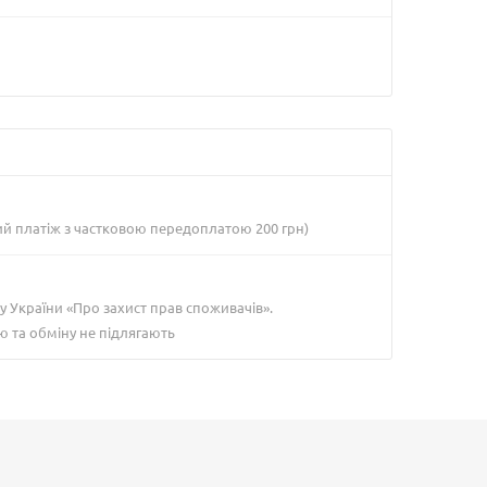
ий платіж з частковою передоплатою 200 грн)
у України «Про захист прав споживачів».
ю та обміну не підлягають