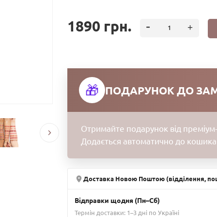
Ніжна шкіра губ вимагає особливого та ретельно
особливо в зимовий період, роблять шкіру сухою
1890 грн.
Charlotte Tilbury розробила колагеновий блиск дл
коробочці.
До складу блиску входять:
- морський колаген
🎁
ПОДАРУНОК ДО ЗА
- олії кокосу і ши
- витяжка з кісточок шипшини
- екстракт перцевої м'яти
Отримайте подарунок від преміум-
Collagen Lip Bath чудово доглядає шкіру губ: усув
Додається автоматично до кошика
і гладкою. Губи набувають легкої виразної прип
блиск тим, хто створює образи за допомогою ма
Мила форма аплікатора у вигляді серця рівномір
Доставка Новою Поштою (відділення, пош
Відправки щодня (Пн–Сб)
Термін доставки: 1–3 дні по Україні