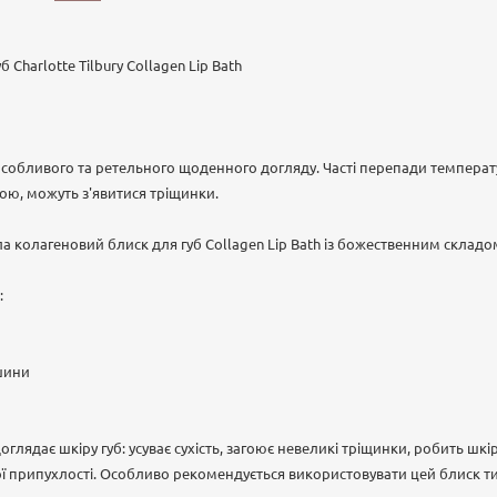
 Charlotte Tilbury Collagen Lip Bath
особливого та ретельного щоденного догляду. Часті перепади темпера
хою, можуть з'явитися тріщинки.
ла колагеновий блиск для губ Collagen Lip Bath із божественним складо
:
пшини
доглядає шкіру губ: усуває сухість, загоює невеликі тріщинки, робить шкі
ї припухлості. Особливо рекомендується використовувати цей блиск ти