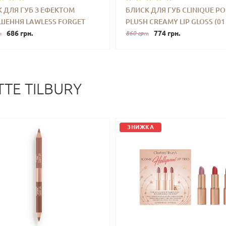
 ДЛЯ ГУБ З ЕФЕКТОМ
БЛИСК ДЛЯ ГУБ CLINIQUE P
ШЕННЯ LAWLESS FORGET
PLUSH CREAMY LIP GLOSS (01
+
КУПИТИ
-
+
КУПИ
ILLER LIP PLUMPING LINE
686 грн.
BLACK HONEY) 3.4 ML (БЕЗ
774 грн.
.
860 грн.
HING GLOSS (CHERRY
КОРОБОЧКИ, З НАБОРУ)
A) 3.3 ML
TE TILBURY
ЗНИЖКА