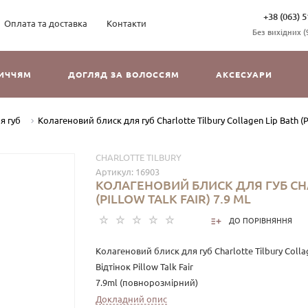
+38 (063) 5
Оплата та доставка
Контакти
Без вихідних (9
ЛИЧЧЯМ
ДОГЛЯД ЗА ВОЛОССЯМ
АКСЕСУАРИ
я губ
Колагеновий блиск для губ Charlotte Tilbury Collagen Lip Bath (Pil
CHARLOTTE TILBURY
Артикул:
16903
КОЛАГЕНОВИЙ БЛИСК ДЛЯ ГУБ CHA
(PILLOW TALK FAIR) 7.9 ML
ДО ПОРІВНЯННЯ
Колагеновий блиск для губ Charlotte Tilbury Colla
Відтінок Pillow Talk Fair
7.9ml (повнорозмірний)
Докладний опис