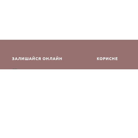
ЗАЛИШАЙСЯ ОНЛАЙН
КОРИСНЕ
Як зробити замовле
Instagram
Зворотній зв’язок
Оплата і доставка
Повернення і обмін
Оферта та політика к
Виробники
Блог