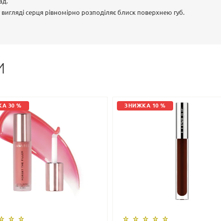
ад.
вигляді серця рівномірно розподіляє блиск поверхнею губ.
И
А 30 %
ЗНИЖКА 10 %