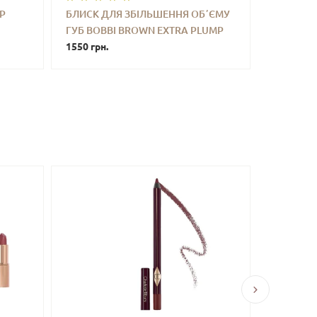
OP
БЛИСК ДЛЯ ЗБІЛЬШЕННЯ ОБʼЄМУ
ГУБ BOBBI BROWN EXTRA PLUMP
ТИ
-
+
КУПИТИ
LIP SERUM (BARE PINK) 6 ML
1550 грн.