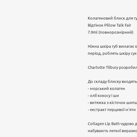
Колагеновий блиск для губ
Відтінок Pillow Talk Fair
7.9ml (повнорозмірний)
Ніжна шкіра губ вимагає 
період, роблять шкіру су
Charlotte Tilbury розроби
До складу блиску входять
- морський колаген
- олії кокосу і ши
- витяжка з кісточок ши
- екстракт перцевої м'яти
Collagen Lip Bath чудово 
набувають легкої виразно