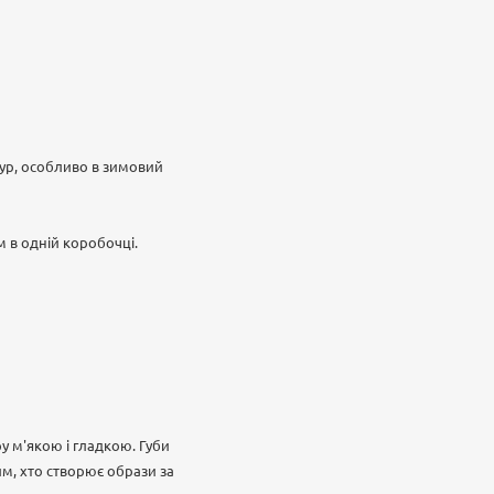
тур, особливо в зимовий
м в одній коробочці.
ру м'якою і гладкою. Губи
м, хто створює образи за