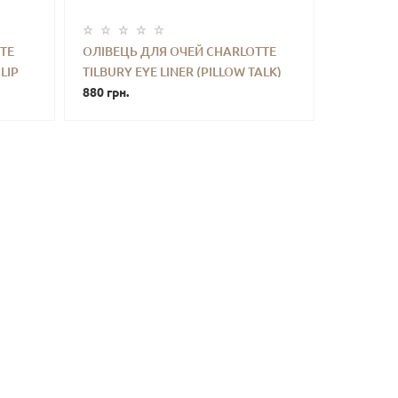
TE
ОЛІВЕЦЬ ДЛЯ ОЧЕЙ CHARLOTTE
ОЛІВЕЦЬ
LIP
TILBURY EYE LINER (PILLOW TALK)
TILBURY 
ТИ
-
+
КУПИТИ
-
1.2 G
880 грн.
0.8G (МИ
450 грн.
НАБОРУ