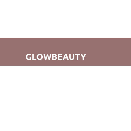
GLOWBEAUTY
GlowBeauty - це не просто зручний шопінг, а й відкриття
для вас абсолютно нового світу б'юті-продуктів. Ми
прагнемо не тільки створення прекрасних покупок, але
й того, щоб повертаючись до нас, ви відчували радість
від нашого обслуговування та продуктів. Вдалих
покупок!
©GlowBeauty 2019 - 2026