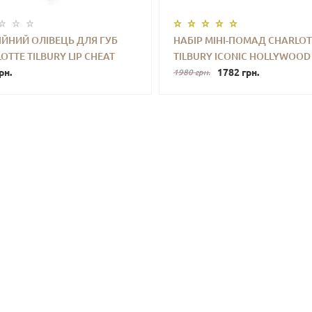
ЙНИЙ ОЛІВЕЦЬ ДЛЯ ГУБ
НАБІР МІНІ-ПОМАД CHARLOT
OTTE TILBURY LIP CHEAT
TILBURY ICONIC HOLLYWOOD 
+
КУПИТИ
-
+
КУПИ
UR DUO SCULPT+FILL
рн.
TRIO TRAVEL SIZE
1782 грн.
1980 грн.
UM) 0.78 G (БЕЗ КОРОБОЧКИ,
ОРУ)