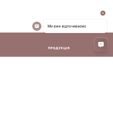
ПРОДУКЦІЯ
ння
Декоративна косметика
Догляд за обличчям
Догляд за волоссям
Аксесуари
онфіденційності
Парфуми
Корея
Догляд за тілом