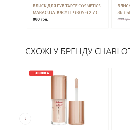
БЛИСК ДЛЯ ГУБ TARTE COSMETICS
БЛИСК
MARACUJA JUICY LIP (ROSE) 2.7 G
ЗБІЛЬ
-
+
КУПИТИ
-
880 грн.
THE F
980 грн
SMOOT
VANILL
СХОЖI У БРЕНДУ CHARLOT
ЗНИЖКА