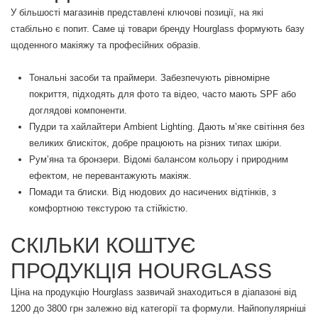
У більшості магазинів представлені ключові позиції, на які
стабільно є попит. Саме ці товари бренду Hourglass формують базу
щоденного макіяжу та професійних образів.
Тональні засоби та праймери. Забезпечують рівномірне
покриття, підходять для фото та відео, часто мають SPF або
доглядові компоненти.
Пудри та хайлайтери Ambient Lighting. Дають м’яке світіння без
великих блискіток, добре працюють на різних типах шкіри.
Рум’яна та бронзери. Відомі балансом кольору і природним
ефектом, не перевантажують макіяж.
Помади та блиски. Від нюдових до насичених відтінків, з
комфортною текстурою та стійкістю.
СКІЛЬКИ КОШТУЄ
ПРОДУКЦІЯ HOURGLASS
Ціна на продукцію Hourglass зазвичай знаходиться в діапазоні від
1200 до 3800 грн залежно від категорії та формули. Найпопулярніші