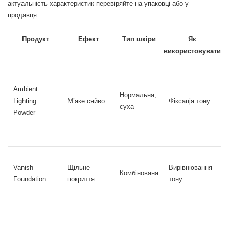
актуальність характеристик перевіряйте на упаковці або у
продавця.
Продукт
Ефект
Тип шкіри
Як
використовувати
Ambient
Нормальна,
Lighting
М’яке сяйво
Фіксація тону
суха
Powder
Vanish
Щільне
Вирівнювання
Комбінована
Foundation
покриття
тону