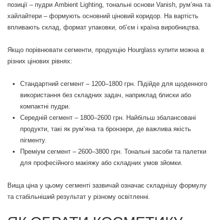
позиції – пудри Ambient Lighting, тональні основи Vanish, рум’яна та
хайлайтери – формують основний ціновий коридор. На вартість
впливають склад, формат упаковки, об’єм і країна виробництва.
Якщо порівнювати сегменти, продукцію Hourglass купити можна в
різних цінових рівнях:
Стандартний сегмент – 1200–1800 грн. Підійде для щоденного
використання без складних задач, наприклад блиски або
компактні пудри.
Середній сегмент – 1800–2600 грн. Найбільш збалансовані
продукти, такі як рум’яна та бронзери, де важлива якість
пігменту.
Преміум сегмент – 2600–3800 грн. Тональні засоби та палетки
для професійного макіяжу або складних умов зйомки.
Вища ціна у цьому сегменті зазвичай означає складнішу формулу
та стабільніший результат у різному освітленні.