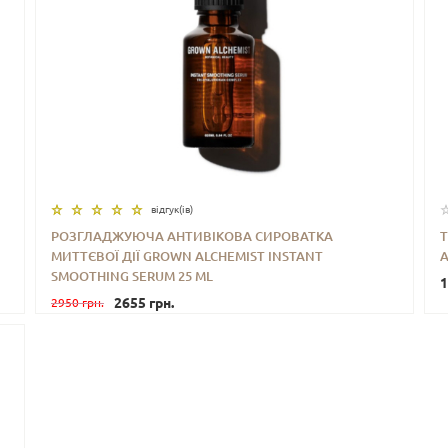
відгук(iв)
РОЗГЛАДЖУЮЧА АНТИВІКОВА СИРОВАТКА
МИТТЄВОЇ ДІЇ GROWN ALCHEMIST INSTANT
A
-
+
КУПИТИ
SMOOTHING SERUM 25 ML
1
2655 грн.
2950 грн.