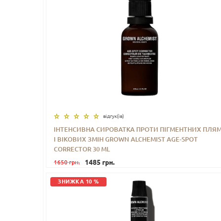
відгук(iв)
ІНТЕНСИВНА СИРОВАТКА ПРОТИ ПІГМЕНТНИХ ПЛЯ
І ВІКОВИХ ЗМІН GROWN ALCHEMIST AGE-SPOT
-
+
КУПИТИ
CORRECTOR 30 ML
1485 грн.
1650 грн.
ЗНИЖКА 10 %