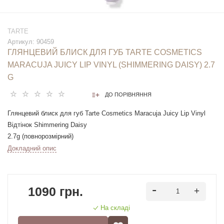
TARTE
Артикул:
90459
ГЛЯНЦЕВИЙ БЛИСК ДЛЯ ГУБ TARTE COSMETICS
MARACUJA JUICY LIP VINYL (SHIMMERING DAISY) 2.7
G
ДО ПОРІВНЯННЯ
Глянцевий блиск для губ Tarte Cosmetics Maracuja Juicy Lip Vinyl
Відтінок Shimmering Daisy
2.7g (повнорозмірний)
Докладний опис
Бальзам для губ з найглянсовішою, найяскравішою та
найсоковитішою формулою насичує губи гладким, вологим
покриттям для рекордно вологих губ!
1090 грн.
Особливості:
На складі
- Бальзам для дзеркального блиску, блиск і колір все в одному