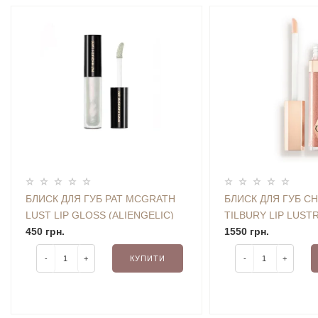
БЛИСК ДЛЯ ГУБ PAT MCGRATH
БЛИСК ДЛЯ ГУБ C
LUST LIP GLOSS (ALIENGELIC)
TILBURY LIP LUST
1.6 ML TRAVEL SIZE
450 грн.
3.5 ML
1550 грн.
-
+
КУПИТИ
-
+