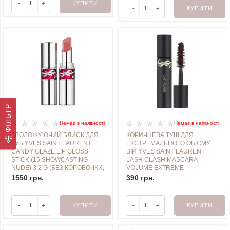
-
+
КУПИТИ
-
+
КУПИТИ
ФІЛЬТР
Немає в наявностi
Немає в наявностi
ЗВОЛОЖУЮЧИЙ БЛИСК ДЛЯ
КОРИЧНЕВА ТУШ ДЛЯ
ГУБ YVES SAINT LAURENT
ЕКСТРЕМАЛЬНОГО ОБʼЄМУ
CANDY GLAZE LIP GLOSS
ВІЙ YVES SAINT LAURENT
STICK (15 SHOWCASTING
LASH CLASH MASCARA
NUDE) 3.2 G (БЕЗ КОРОБОЧКИ,
VOLUME EXTREME
З НАБОРУ)
(UNINHIBITED BROWN) 2 ML
1550 грн.
390 грн.
MINI
-
+
КУПИТИ
-
+
КУПИТИ