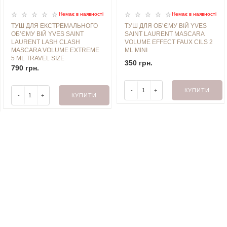
Немає в наявностi
Немає в наявностi
ТУШ ДЛЯ ЕКСТРЕМАЛЬНОГО
ТУШ ДЛЯ ОБʼЄМУ ВІЙ YVES
ОБʼЄМУ ВІЙ YVES SAINT
SAINT LAURENT MASCARA
LAURENT LASH CLASH
VOLUME EFFECT FAUX CILS 2
MASCARA VOLUME EXTREME
ML MINI
5 ML TRAVEL SIZE
350 грн.
790 грн.
-
+
КУПИТИ
-
+
КУПИТИ