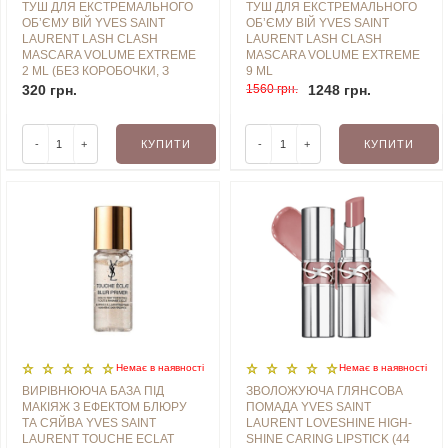
ТУШ ДЛЯ ЕКСТРЕМАЛЬНОГО
ТУШ ДЛЯ ЕКСТРЕМАЛЬНОГО
ОБʼЄМУ ВІЙ YVES SAINT
ОБʼЄМУ ВІЙ YVES SAINT
LAURENT LASH CLASH
LAURENT LASH CLASH
MASCARA VOLUME EXTREME
MASCARA VOLUME EXTREME
2 ML (БЕЗ КОРОБОЧКИ, З
9 ML
НАБОРУ)
320 грн.
1560 грн.
1248 грн.
-
+
КУПИТИ
-
+
КУПИТИ
Немає в наявностi
Немає в наявностi
ВИРІВНЮЮЧА БАЗА ПІД
ЗВОЛОЖУЮЧА ГЛЯНСОВА
МАКІЯЖ З ЕФЕКТОМ БЛЮРУ
ПОМАДА YVES SAINT
ТА СЯЙВА YVES SAINT
LAURENT LOVESHINE HIGH-
LAURENT TOUCHE ECLAT
SHINE CARING LIPSTICK (44