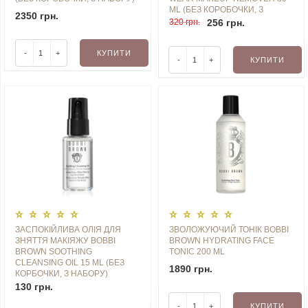
ML (БЕЗ КОРОБОЧКИ, З
2350 грн.
НАБОРУ)
320 грн.
256 грн.
-
+
КУПИТИ
-
+
КУПИТИ
ЗАСПОКІЙЛИВА ОЛІЯ ДЛЯ
ЗВОЛОЖУЮЧИЙ ТОНІК BOBBI
ЗНЯТТЯ МАКІЯЖУ BOBBI
BROWN HYDRATING FACE
BROWN SOOTHING
TONIC 200 ML
CLEANSING OIL 15 ML (БЕЗ
1890 грн.
КОРБОЧКИ, З НАБОРУ)
130 грн.
-
+
КУПИТИ