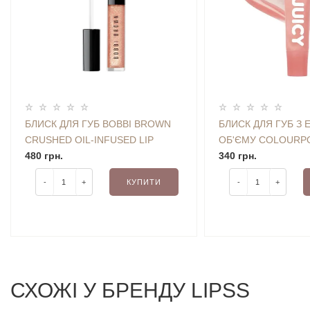
БЛИСК ДЛЯ ГУБ BOBBI BROWN
БЛИСК ДЛЯ ГУБ З
CRUSHED OIL-INFUSED LIP
ОБ'ЄМУ COLOURPO
GLOSS (BELLINI) 4 ML
480 грн.
PLUMPING GLOSS (
340 грн.
G
-
+
КУПИТИ
-
+
СХОЖI У БРЕНДУ LIPSS