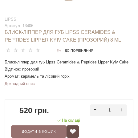
LIPSS
Артикул:
13406
БЛИСК-ЛІППЕР ДЛЯ ГУБ LIPSS CERAMIDES &
PEPTIDES LIPPER KYIV CAKE (ПРОЗОРИЙ) 8 ML
ДО ПОРІВНЯННЯ
Блиск-ліппер для губ Lipss Ceramides & Peptides Lipper Kyiv Cake
Відтінок: прозорий
Аромат: карамель та лісовий горіх
8ml (повнорозмірний)
Докладний опис
520 грн.
На складі
ДОДАТИ В КОШИК