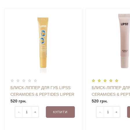
БЛИСК-ЛІППЕР ДЛЯ ГУБ LIPSS
БЛИСК-ЛІППЕР ДЛЯ
CERAMIDES & PEPTIDES LIPPER
CERAMIDES & PEPT
BANANA SUMMER (НІЖНО-
520 грн.
SPARKLING HOLID
520 грн.
РОЖЕВИЙ ІЗ СРІБНИМИ
РОЖЕВИЙ ІЗ СРІБ
-
+
КУПИТИ
-
+
БЛИСКІТКАМИ) 10 ML
БЛИСКІТКАМИ) 8 M