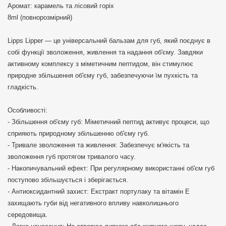
Аромат: карамель та лісовий горіх
8ml (повнорозмірний)
Lipps Lipper — це універсальний бальзам для губ, який поєднує в
собі функції зволоження, живлення та надання об'єму. Завдяки
активному комплексу з міметичним пептидом, він стимулює
природне збільшення об'єму губ, забезпечуючи їм пухкість та
гладкість.
Особливості:
- Збільшення об'єму губ: Міметичний пептид активує процеси, що
сприяють природному збільшенню об'єму губ.
- Тривале зволоження та живлення: Забезпечує м'якість та
зволоження губ протягом тривалого часу.
- Накопичувальний ефект: При регулярному використанні об'єм губ
поступово збільшується і зберігається.
- Антиоксидантний захист: Екстракт портулаку та вітамін Е
захищають губи від негативного впливу навколишнього
середовища.