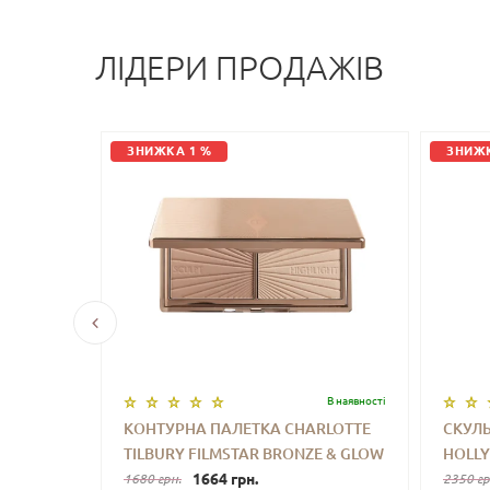
ЛІДЕРИ ПРОДАЖІВ
ЗНИЖКА 1 %
ЗНИЖК
є в наявностi
В наявностi
А
КОНТУРНА ПАЛЕТКА CHARLOTTE
СКУЛЬ
HODE
TILBURY FILMSTAR BRONZE & GLOW
HOLL
ACIAL
LIGHT TO MEDIUM 2×3.5 G
1664 грн.
(FAIR
1680 грн.
2350 гр