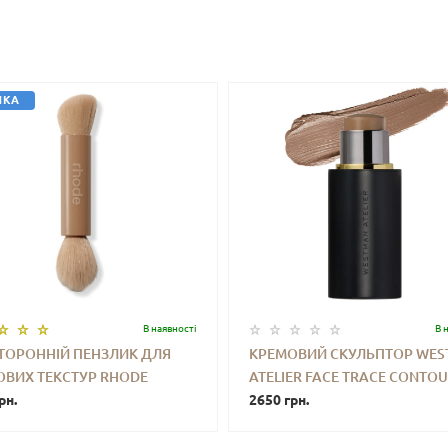
НКА
В наявностi
В 
ТОРОННІЙ ПЕНЗЛИК ДЛЯ
КРЕМОВИЙ СКУЛЬПТОР WE
ОВИХ ТЕКСТУР RHODE
ATELIER FACE TRACE CONTO
+
КУПИТИ
-
+
КУПИ
T BRUSH
рн.
STICK (BISCUIT) 6 G
2650 грн.