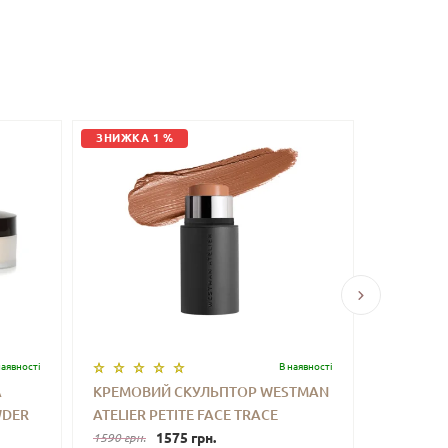
ЗНИЖКА 1 %
ЗНИЖКА 
наявностi
В наявностi
A
КРЕМОВИЙ СКУЛЬПТОР WESTMAN
ФІКСУЮ
WDER
ATELIER PETITE FACE TRACE
СПРЕЙ Д
CONTOUR STICK (BISCUIT) 2.5 G
1575 грн.
TILBURY
1590 грн.
1150 грн.