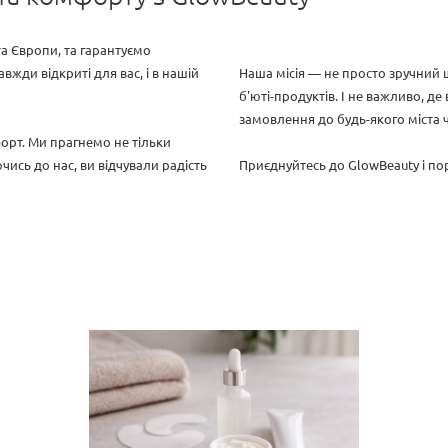
а Європи, та гарантуємо
вжди відкриті для вас, і в нашій
Наша місія — не просто зручний ш
б'юті-продуктів. І не важливо, де
замовлення до будь-якого міста ч
орт. Ми прагнемо не тільки
ись до нас, ви відчували радість
Приєднуйтесь до GlowBeauty і пор