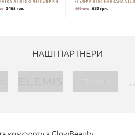
ВАТКА ДЛЯ ШКІРИ ОБЛИЧЧЯ
ОБЛИЧЧЯ DR. BARBARA STU
 RETINAL RESCULPT
3465 грн.
SUPER ANTI-AGING SERUM 3 
680 грн.
н.
850 грн.
IGHT TREATMENT 30 ML
MINI
НАШІ ПАРТНЕРИ
 та комфорту з GlowBeauty