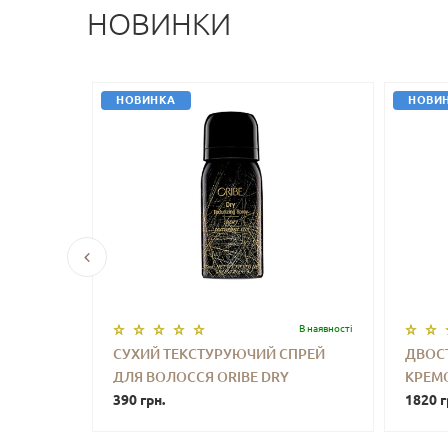
НОВИНКИ
НОВИНКА
НОВИ
В наявностi
В наявностi
DE
СУХИЙ ТЕКСТУРУЮЧИЙ СПРЕЙ
ДВОС
ARING
ДЛЯ ВОЛОССЯ ORIBE DRY
КРЕМ
УПИТИ
-
+
КУПИТИ
-
G
TEXTURIZING SPRAY ​​​​​​​29 G
390 грн.
POCKE
1820 г