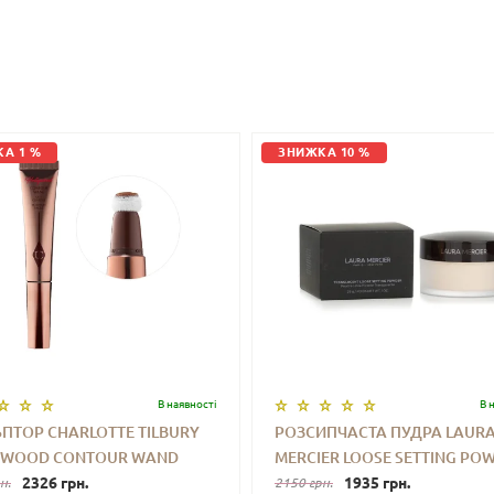
А 1 %
ЗНИЖКА 10 %
В наявностi
В 
ПТОР CHARLOTTE TILBURY
РОЗСИПЧАСТА ПУДРА LAUR
YWOOD CONTOUR WAND
MERCIER LOOSE SETTING PO
-MEDIUM) 12 ML
2326 грн.
(TRANSLUCENT) 29 G
1935 грн.
н.
2150 грн.