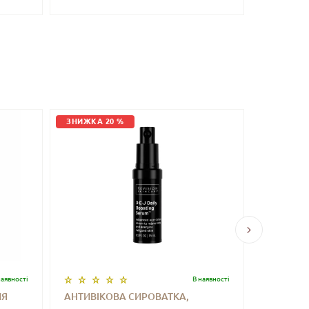
SETTING 
БЕЗ УП.)
ЗНИЖКА 20 %
ЗНИЖКА 
наявностi
В наявностi
ЛЯ
АНТИВІКОВА СИРОВАТКА,
АНТИВІК